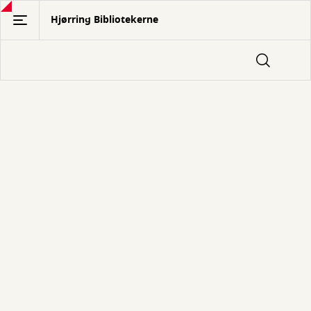
Gå
Hjørring Bibliotekerne
til
hovedindhold