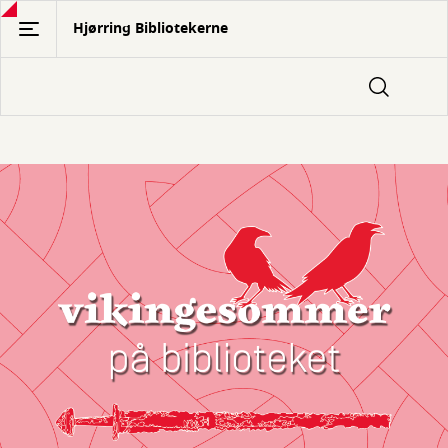
Gå
Hjørring Bibliotekerne
til
hovedindhold
Forside