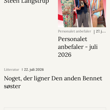
Steen Langstrup
Personalet anbefaler
27. juli
2026
Personalet
anbefaler - juli
2026
Litteratur
22. juli 2026
Noget, der ligner Den anden Bennet
søster