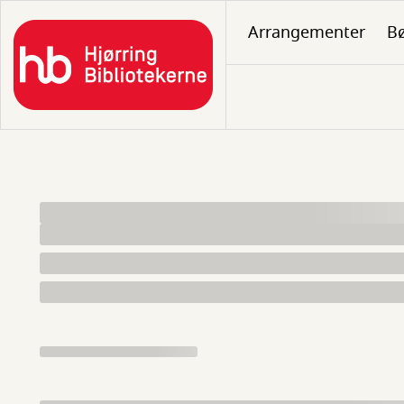
Gå
Arrangementer
B
til
hovedindhold