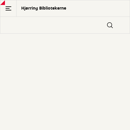
Gå
Hjørring Bibliotekerne
til
hovedindhold