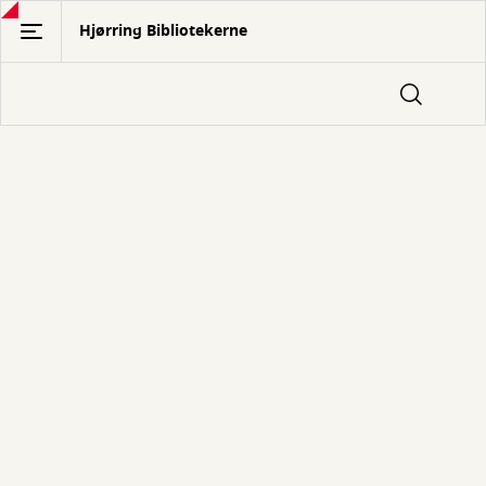
Gå
Hjørring Bibliotekerne
til
hovedindhold