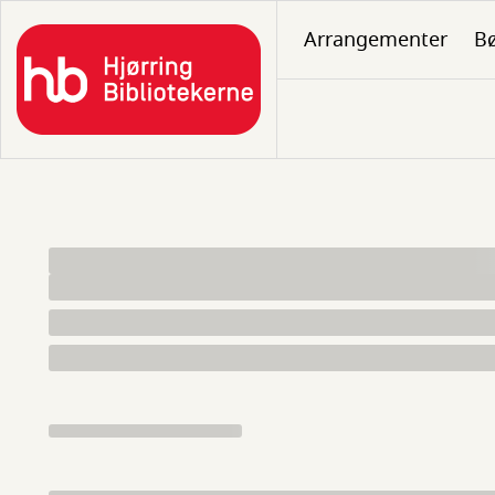
Gå
Arrangementer
B
til
hovedindhold