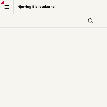
Gå
Hjørring Bibliotekerne
til
hovedindhold