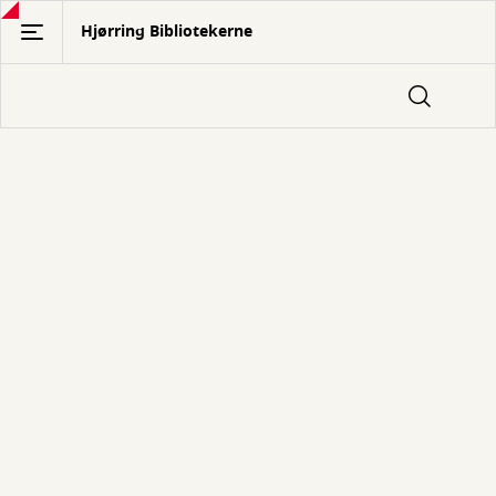
Gå
Hjørring Bibliotekerne
til
hovedindhold