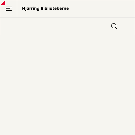
Gå
Hjørring Bibliotekerne
til
hovedindhold