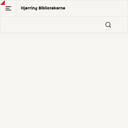
Gå
Hjørring Bibliotekerne
til
hovedindhold