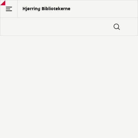
Gå
Hjørring Bibliotekerne
til
hovedindhold