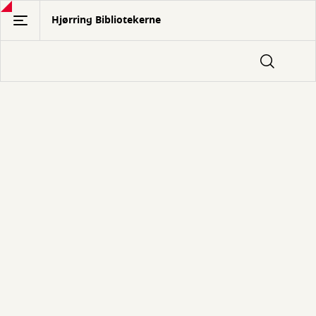
Gå
Hjørring Bibliotekerne
til
hovedindhold