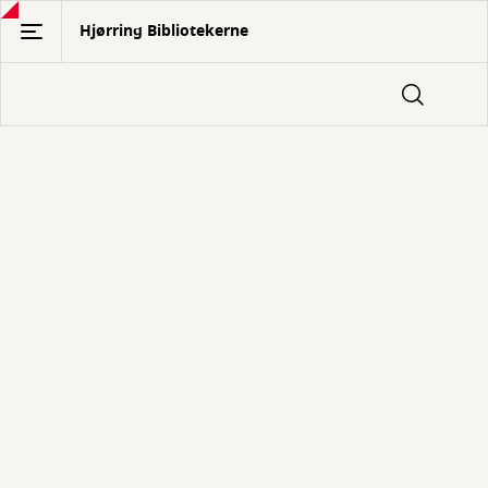
Gå
Hjørring Bibliotekerne
til
hovedindhold