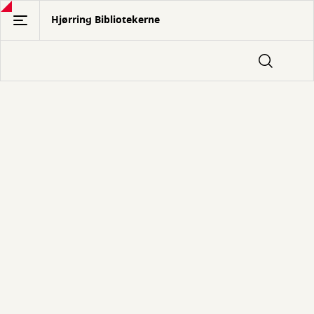
Gå
Hjørring Bibliotekerne
til
hovedindhold