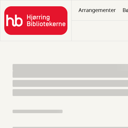
Gå
Arrangementer
B
til
hovedindhold