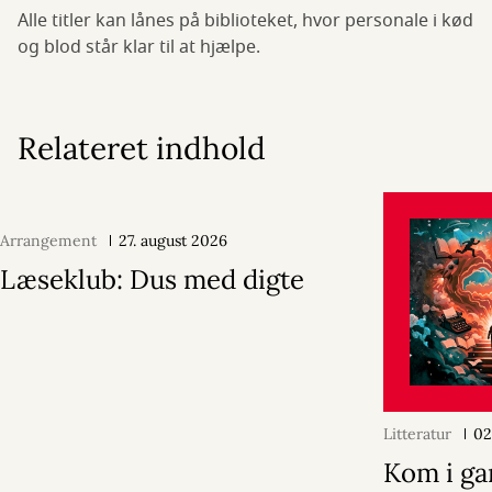
Alle titler kan lånes på biblioteket, hvor personale i kød
og blod står klar til at hjælpe.
Relateret indhold
Arrangement
27. august 2026
Læseklub: Dus med digte
Litteratur
02
Kom i ga