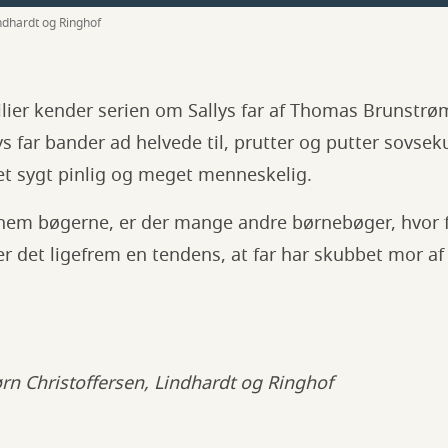
indhardt og Ringhof
ilier kender serien om Sallys far af Thomas Brunstr
lys far bander ad helvede til, prutter og putter sovse
get sygt pinlig og meget menneskelig.
ennem bøgerne, er der mange andre børnebøger, hvor 
 er det ligefrem en tendens, at far har skubbet mor af
jørn Christoffersen, Lindhardt og Ringhof