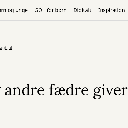
ørn og unge
GO - for børn
Digitalt
Inspiration
baghjul
og andre fædre give