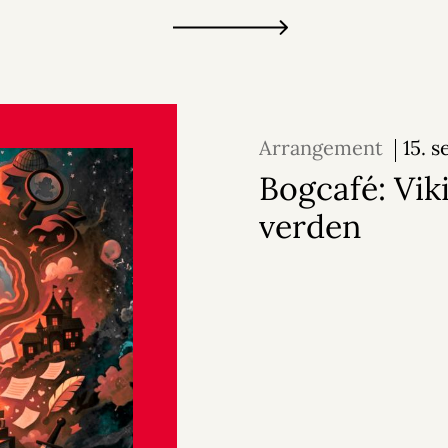
Arrangement
15. 
2026
Bogcafé: Vik
verden