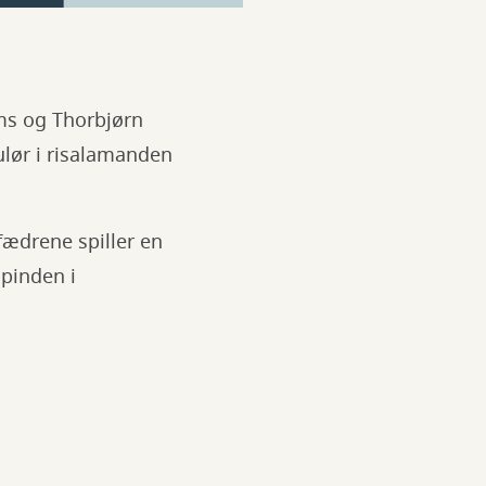
øms og Thorbjørn
kulør i risalamanden
fædrene spiller en
 pinden i