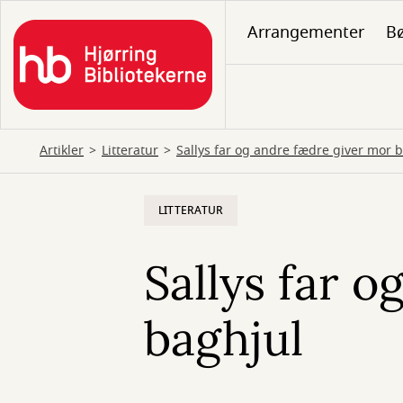
Gå
Arrangementer
B
til
hovedindhold
Artikler
Litteratur
Sallys far og andre fædre giver mor 
LITTERATUR
Sallys far 
baghjul