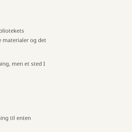
bliotekets
e materialer og det
ning, men et sted I
ing til enten