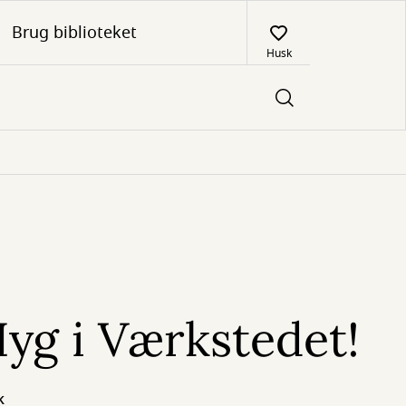
Brug biblioteket
Husk
yg i Værkstedet!
k