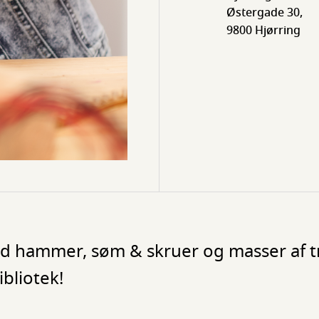
Østergade 30,
9800 Hjørring
med hammer, søm & skruer og masser af t
bliotek!