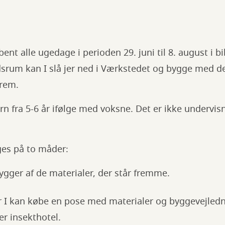
nt alle ugedage i perioden 29. juni til 8. august i bi
idsrum kan I slå jer ned i Værkstedet og bygge med d
frem.
rn fra 5-6 år ifølge med voksne. Det er ikke undervis
es på to måder:
 bygger af de materialer, der står fremme.
r I kan købe en pose med materialer og byggevejledn
er insekthotel.