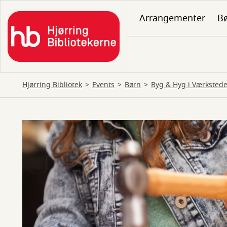
Gå
Arrangementer
B
til
hovedindhold
Hjørring Bibliotek
Events
Børn
Byg & Hyg i Værkstede