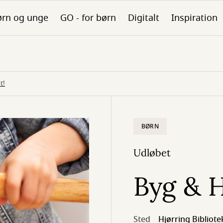
ørn og unge
GO - for børn
Digitalt
Inspiration
t!
BØRN
Udløbet
Byg & H
Sted
Hjørring Bibliote