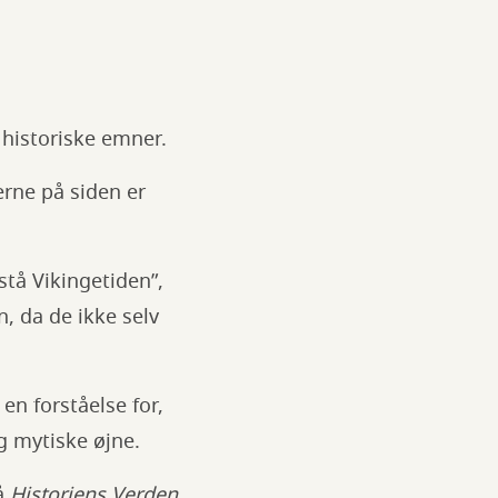
f historiske emner.
lerne på siden er
rstå Vikingetiden”,
n, da de ikke selv
en forståelse for,
g mytiske øjne.
på
Historiens Verden
,