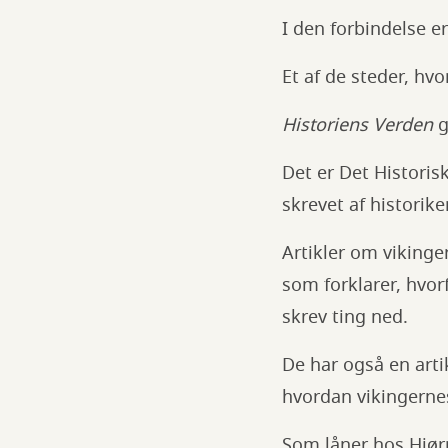
I den forbindelse er
Et af de steder, hv
Historiens Verden
g
Det er Det Histori
skrevet af historike
Artikler om vikinge
som forklarer, hvor
skrev ting ned.
De har også en arti
hvordan vikingernes
Som låner hos Hjørr