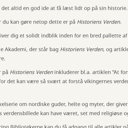
 det altid en god ide at få læst lidt op på sin historie.
or du kan gøre netop dette er på
Historiens Verden
.
iver dig et solidt indblik inden for en bred pallette a
ske Akademi, der står bag
Historiens Verden
, og artik
re.
r på
Historiens Verden
inkluderer bl.a. artiklen ”At fo
for det kan være så svært at forstå vikingernes verde
kelserie om nordiske guder, helte og myter, der giver 
 verdensbillede kan have været, set med religiøse o
ing Bibliotekerne kan du få adgang til alle artikler 