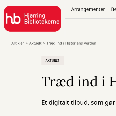
Gå
Arrangementer
B
til
hovedindhold
Artikler
Aktuelt
Træd ind i Historiens Verden
AKTUELT
Træd ind i 
Et digitalt tilbud, som gø