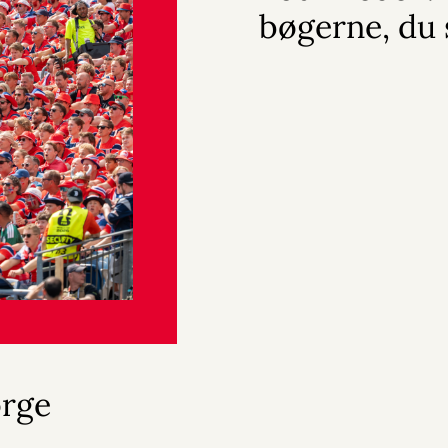
bøgerne, du 
orge