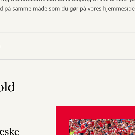
 ind på samme måde som du gør på vores hjemmeside
n
old
æske