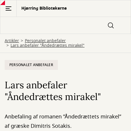
Gå
Hjørring Bibliotekerne
til
hovedindhold
Artikler
Personalet anbefaler
Lars anbefaler "Åndedrættes mirakel"
PERSONALET ANBEFALER
Lars anbefaler
"Åndedrættes mirakel"
Anbefaling af romanen ”Åndedrættets mirakel”
af græske Dimitris Sotakis.