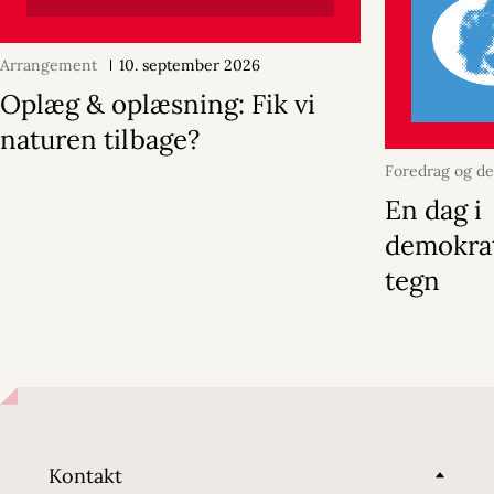
Arrangement
10. september 2026
Oplæg & oplæsning: Fik vi
naturen tilbage?
Foredrag og de
oktober 2025
En dag i
demokrat
tegn
Kontakt