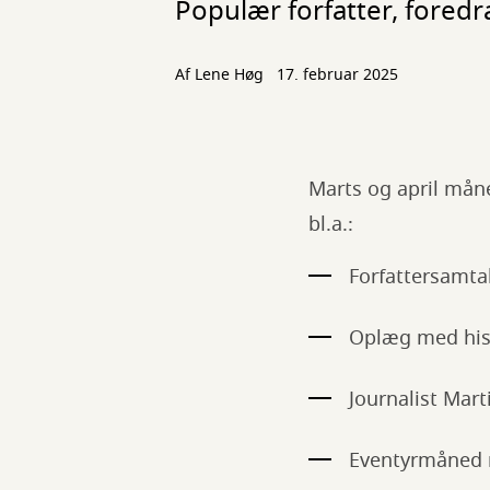
Populær forfatter, foredr
Af Lene Høg
17. februar 2025
Marts og april måne
bl.a.:
Forfattersamt
Oplæg med hist
Journalist Mar
Eventyrmåned 