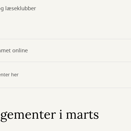
og læseklubber
mmet online
enter her
ngementer i marts