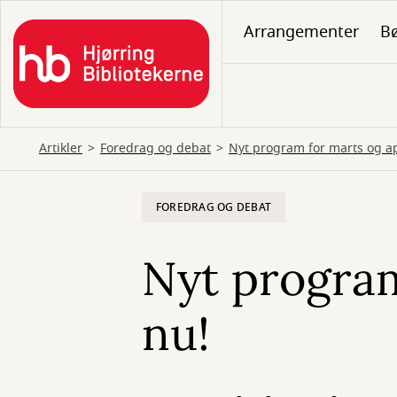
Gå
Arrangementer
B
til
hovedindhold
Artikler
Foredrag og debat
Nyt program for marts og ap
FOREDRAG OG DEBAT
Nyt program
nu!