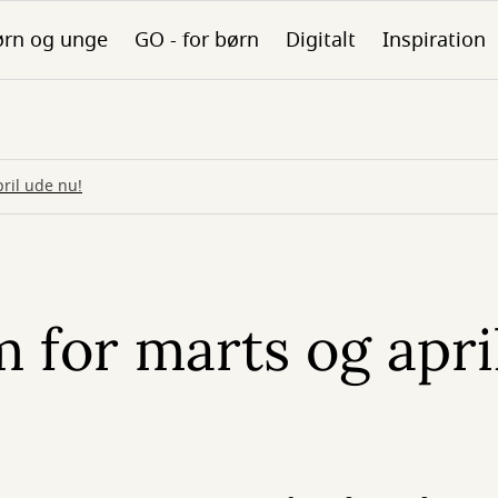
ørn og unge
GO - for børn
Digitalt
Inspiration
ril ude nu!
 for marts og apri