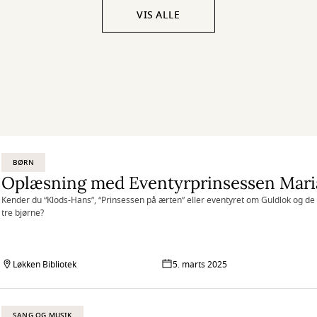
VIS ALLE
BØRN
Oplæsning med Eventyrprinsessen Mari
Kender du “Klods-Hans”, “Prinsessen på ærten” eller eventyret om Guldlok og de
tre bjørne?
Løkken Bibliotek
5. marts 2025
SANG OG MUSIK