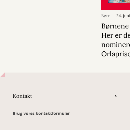
Børn
24. jun
Børnene h
Her er d
nominere
Orlapris
Kontakt
Brug vores kontaktformular