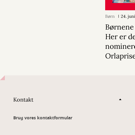
Børn
24. jun
Børnene h
Her er d
nominere
Orlapris
Kontakt
Brug vores kontaktformular