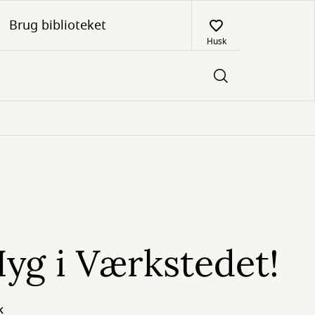
Brug biblioteket
Husk
yg i Værkstedet!
k