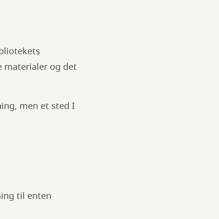
bliotekets
e materialer og det
ning, men et sted I
ing til enten