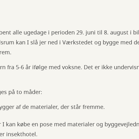
nt alle ugedage i perioden 29. juni til 8. august i bi
idsrum kan I slå jer ned i Værkstedet og bygge med d
frem.
rn fra 5-6 år ifølge med voksne. Det er ikke undervis
es på to måder:
 bygger af de materialer, der står fremme.
r I kan købe en pose med materialer og byggevejledn
er insekthotel.