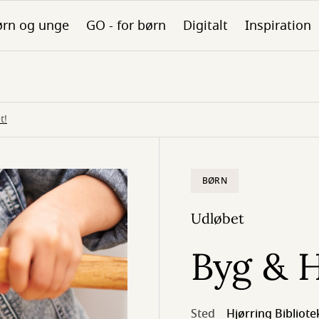
ørn og unge
GO - for børn
Digitalt
Inspiration
t!
BØRN
Udløbet
Byg & H
Sted
Hjørring Bibliote