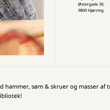
Østergade 30,
9800 Hjørring
med hammer, søm & skruer og masser af t
bliotek!