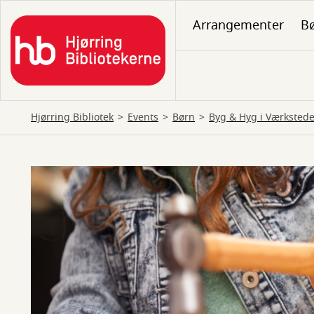
Gå
Arrangementer
B
til
hovedindhold
Hjørring Bibliotek
Events
Børn
Byg & Hyg i Værkstede